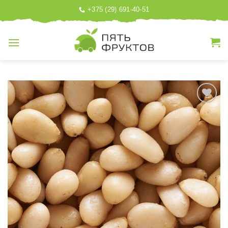
Skip
+375 (29) 691-40-51
to
content