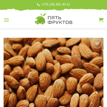
Skip
+375 (29) 691-40-51
to
content