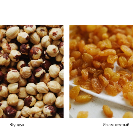
Фундук
Изюм желтый